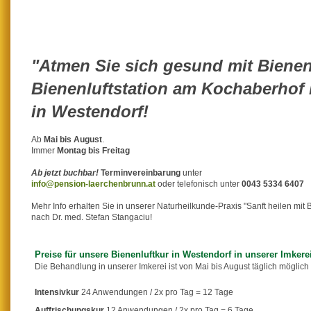
"Atmen Sie sich gesund mit Bienenl
Bienenluftstation am Kochaberhof 
in Westendorf!
Ab
Mai bis August
.
Immer
Montag bis Freitag
Ab jetzt buchbar!
Terminvereinbarung
unter
info@pension-laerchenbrunn.at
oder telefonisch unter
0043 5334 6407
Mehr Info erhalten Sie in unserer Naturheilkunde-Praxis "Sanft heilen mit
nach Dr. med. Stefan Stangaciu!
Preise für unsere Bienenluftkur in Westendorf in unserer Imkere
Die Behandlung in unserer Imkerei ist von Mai bis August täglich möglich
Intensivkur
24 Anwendungen / 2x pro Tag = 12 Tage
Auffrischungskur
12 Anwendungen / 2x pro Tag = 6 Tage