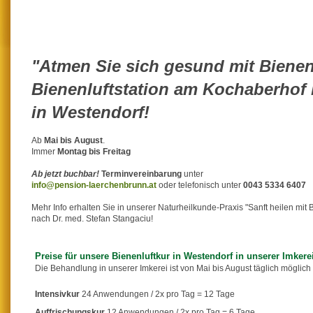
"Atmen Sie sich gesund mit Bienenl
Bienenluftstation am Kochaberhof 
in Westendorf!
Ab
Mai bis August
.
Immer
Montag bis Freitag
Ab jetzt buchbar!
Terminvereinbarung
unter
info@pension-laerchenbrunn.at
oder telefonisch unter
0043 5334 6407
Mehr Info erhalten Sie in unserer Naturheilkunde-Praxis "Sanft heilen mit
nach Dr. med. Stefan Stangaciu!
Preise für unsere Bienenluftkur in Westendorf in unserer Imkere
Die Behandlung in unserer Imkerei ist von Mai bis August täglich möglich
Intensivkur
24 Anwendungen / 2x pro Tag = 12 Tage
Auffrischungskur
12 Anwendungen / 2x pro Tag = 6 Tage